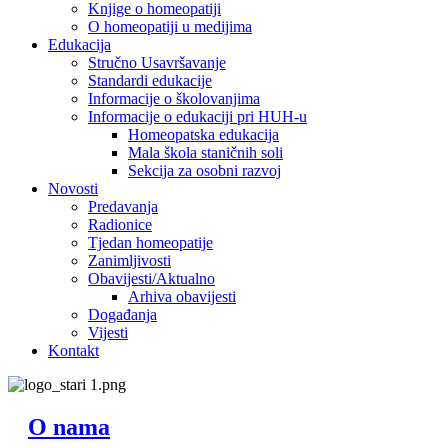
Knjige o homeopatiji
O homeopatiji u medijima
Edukacija
Stručno Usavršavanje
Standardi edukacije
Informacije o školovanjima
Informacije o edukaciji pri HUH-u
Homeopatska edukacija
Mala škola staničnih soli
Sekcija za osobni razvoj
Novosti
Predavanja
Radionice
Tjedan homeopatije
Zanimljivosti
Obavijesti/Aktualno
Arhiva obavijesti
Događanja
Vijesti
Kontakt
O nama