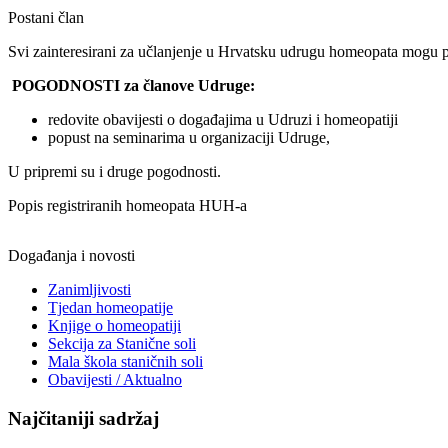
Postani član
Svi zainteresirani za učlanjenje u Hrvatsku udrugu homeopata mogu p
POGODNOSTI za članove Udruge:
redovite obavijesti o događajima u Udruzi i homeopatiji
popust na seminarima u organizaciji Udruge,
U pripremi su i druge pogodnosti.
Popis registriranih homeopata HUH-a
Događanja i novosti
Zanimljivosti
Tjedan homeopatije
Knjige o homeopatiji
Sekcija za Stanične soli
Mala škola staničnih soli
Obavijesti / Aktualno
Najčitaniji sadržaj