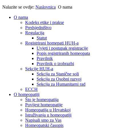
Nalazite se ovdje:
Naslovnica
O nama
O nama
Kodeks etike i prakse
Predsjedništvo
Regulacija
Statut
Registrirani homepati HUH-a
Uvjeti i postupak registracije
Popis registriranih homeopata
Pravilnik
Pravilnik o izobrazbi
Sekcije HUH-a
Sekcija za Stanične soli
Sekcija za Osobni razvoj
Sekcija za Humanitarni rad
ECCH
O homeopatiji
Što je homeopatija
Povijest homeopatije
Homeopatija u Hrvatskoj
Istraživanja u homeopatiji
Napisali smo za Vas
Homeopatski časopis