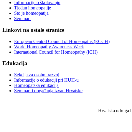
Informacije o školovanju
Tjedan homeopatije
Što je homeopatija
Seminari
Linkovi na ostale stranice
European Central Council of Homeopaths (ECCH)
World Homeopathy Awareness Week
International Council for Homeopathy (ICH)
Edukacija
Sekcija za osobni razvoj
Informacije o edukaciji pri HUH-u
Homeopatska edukacija
Seminari i događanja izvan Hrvatske
Hrvatska udruga