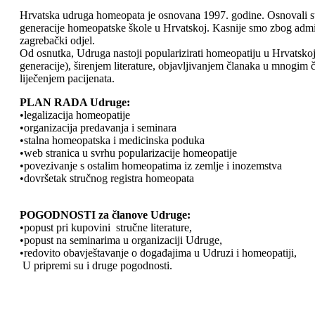
Hrvatska udruga homeopata je osnovana 1997. godine. Osnovali su
generacije homeopatske škole u Hrvatskoj. Kasnije smo zbog admini
zagrebački odjel.
Od osnutka, Udruga nastoji popularizirati homeopatiju u Hrvatskoj
generacije), širenjem literature, objavljivanjem članaka u mnogi
liječenjem pacijenata.
PLAN RADA Udruge:
•legalizacija homeopatije
•organizacija predavanja i seminara
•stalna homeopatska i medicinska poduka
•web stranica u svrhu popularizacije homeopatije
•povezivanje s ostalim homeopatima iz zemlje i inozemstva
•dovršetak stručnog registra homeopata
POGODNOSTI za članove Udruge:
•popust pri kupovini stručne literature,
•popust na seminarima u organizaciji Udruge,
•redovito obavještavanje o događajima u Udruzi i homeopatiji,
U pripremi su i druge pogodnosti.