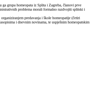
 ga grupa homeopata iz Splita i Zagreba, članovi prve
strativnih problema morali formalno razdvojiti splitski i
 organiziranjem predavanja i škole homeopatije (četiri
m časopisima i dnevnim novinama, te uspješnim homeopatskim