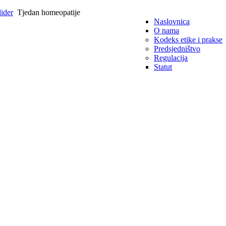
lider
Tjedan homeopatije
Naslovnica
O nama
Kodeks etike i prakse
Predsjedništvo
Regulacija
Statut