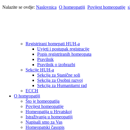
Nalazite se ovdje:
Naslovnica
O homeopatiji
Povijest homeopatije
s
Registrirani homepati HUH-a
Uvjeti i postupak registracije
Popis registriranih homeopata
Pravilnik
Pravilnik o izobrazbi
Sekcije HUH-a
Sekcija za Stanične soli
Sekcija za Osobni razvoj
Sekcija za Humanitarni rad
ECCH
O homeopatiji
Što je homeopatija
Povijest homeopatije
Homeopatija u Hrvatskoj
Istraživanja u homeopatiji
Napisali smo za Vas
Homeopatski časopis