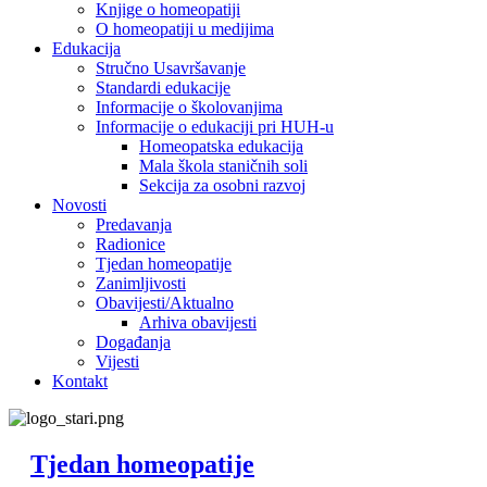
Knjige o homeopatiji
O homeopatiji u medijima
Edukacija
Stručno Usavršavanje
Standardi edukacije
Informacije o školovanjima
Informacije o edukaciji pri HUH-u
Homeopatska edukacija
Mala škola staničnih soli
Sekcija za osobni razvoj
Novosti
Predavanja
Radionice
Tjedan homeopatije
Zanimljivosti
Obavijesti/Aktualno
Arhiva obavijesti
Događanja
Vijesti
Kontakt
Tjedan homeopatije