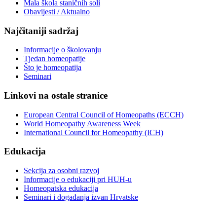
Mala škola staničnih soli
Obavijesti / Aktualno
Najčitaniji sadržaj
Informacije o školovanju
Tjedan homeopatije
Što je homeopatija
Seminari
Linkovi na ostale stranice
European Central Council of Homeopaths (ECCH)
World Homeopathy Awareness Week
International Council for Homeopathy (ICH)
Edukacija
Sekcija za osobni razvoj
Informacije o edukaciji pri HUH-u
Homeopatska edukacija
Seminari i događanja izvan Hrvatske