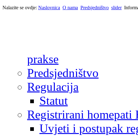
Nalazite se ovdje:
Naslovnica
O nama
Predsjedništvo
slider
Inform
prakse
Predsjedništvo
Regulacija
Statut
Registrirani homepat
Uvjeti i postupak reg