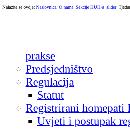
Nalazite se ovdje:
Naslovnica
O nama
Sekcije HUH-a
slider
Tjeda
prakse
Predsjedništvo
Regulacija
Statut
Registrirani homepat
Uvjeti i postupak reg