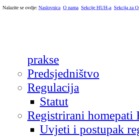
Nalazite se ovdje:
Naslovnica
O nama
Sekcije HUH-a
Sekcija za O
prakse
Predsjedništvo
Regulacija
Statut
Registrirani homepat
Uvjeti i postupak reg